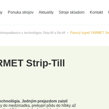
Ochrana rastlín - AGRIFAC
Kŕmne a kompo
my
Ponuka strojov
Aktuality
Stroje skladom
Kontakt
Traktory ZOOMLION
Mulčovače, fré
hospodárstvo s technológiou Strip-till a No-till
Pásový kyprič FARMET Stri
MET Strip-Till
 technológia. Jedným prejazdom zaistí
ky do medziriadka, prekyprí pôdu do hĺbky až