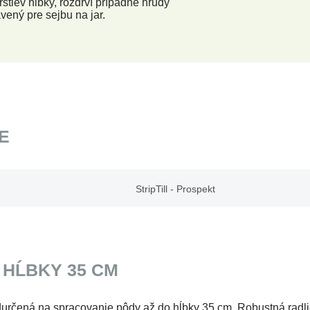
stiev hĺbky, rozdrví prípadné hrudy
vený pre sejbu na jar.
E
StripTill - Prospekt
 HĹBKY 35 CM
určená na spracovanie pôdy až do hĺbky 35 cm. Robustná radlic