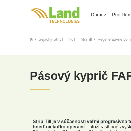
Domov
Profil fir
Sejačky StripTill, NoTill, MinTill
Regeneratívne poľno
Pásový kyprič FAR
Strip-Till je v súčasnosti veľmi progresívna
hneď niekoľko operácií
– uloží rastlinné zvyš