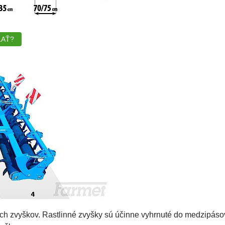
LAŤ?
ných zvyškov. Rastlinné zvyšky sú účinne vyhrnuté do medzipáso