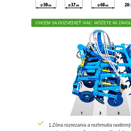
CHCEM SA DOZVEDIEŤ VIAC. MÔŽETE MI ZAVO
1.Zóna rozrezania a rozhrnutia rastlin