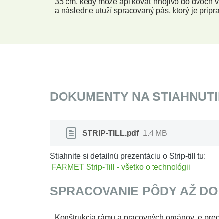
35 cm, kedy môže aplikovať hnojivo do dvoch vr
a následne utuží spracovaný pás, ktorý je pripra
DOKUMENTY NA STIAHNUTI
STRIP-TILL.pdf
1.4 MB
Stiahnite si detailnú prezentáciu o Strip-till tu:
FARMET Strip-Till - všetko o technológii
SPRACOVANIE PÔDY AŽ DO
Konštrukcia rámu a pracovných orgánov je pred