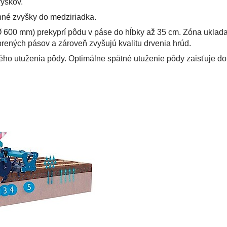
vyškov.
inné zvyšky do medziriadka.
Ø 600 mm) prekyprí pôdu v páse do hĺbky až 35 cm. Zóna uklada
prených pásov a zároveň zvyšujú kvalitu drvenia hrúd.
ého utuženia pôdy. Optimálne spätné utuženie pôdy zaisťuje do