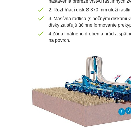
nastavenia prereže vrstvu rastlinných z
2. Rozhŕňací disk Ø 370 mm uloží rastl
3. Masívna radlica (s bočnými diskami 
disky zaisťujú účinné formovanie preky
4.Zóna finálneho drobenia hrúd a spätn
na povrch.