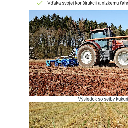
Vďaka svojej konštrukcii a nízkemu ťa
Výsledok so sejby kukur