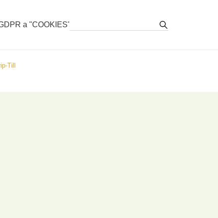
stovacie vozy
GDPR a "COOKIES"
zy, stroje pre TTP
p-Till