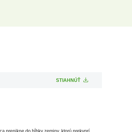
STIAHNÚŤ
a prenikne do hĺbky zeminy, ktorú prekyprí