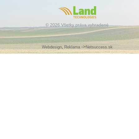
© 2026 Všetky práva vyhradené
,
->
Webdesign
Reklama
Netsuccess.sk