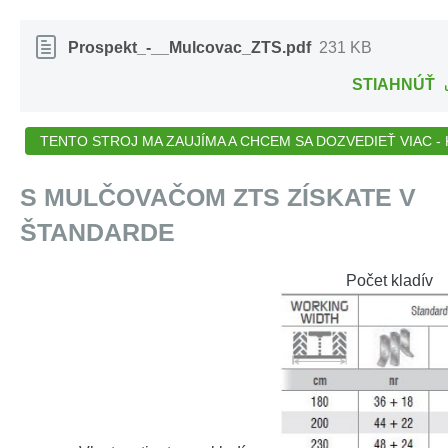
Prospekt_-__Mulcovac_ZTS.pdf
231 KB
STIAHNÚŤ
TENTO STROJ MA ZAUJÍMA A CHCEM SA DOZVEDIEŤ VIAC - K
S MULČOVAČOM ZTS ZÍSKATE V
ŠTANDARDE
Počet kladív