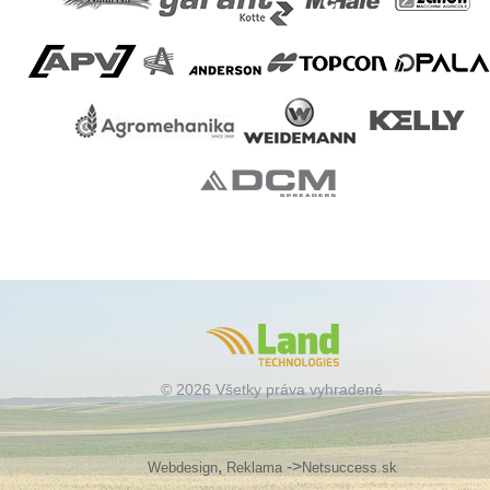
© 2026 Všetky práva vyhradené
,
->
Webdesign
Reklama
Netsuccess.sk