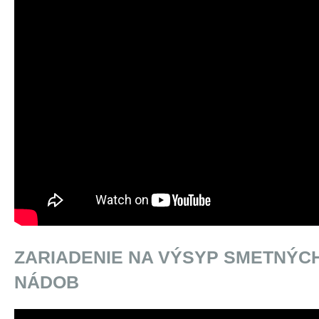
ZARIADENIE NA VÝSYP SMETNÝC
NÁDOB