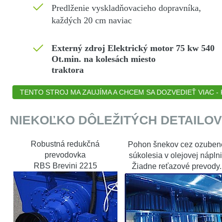
Predlženie vyskladňovacieho dopravníka,
každých 20 cm naviac
Externý zdroj Elektrický motor 75 kw 540
Ot.min. na kolesách miesto
traktora
TENTO STROJ MA ZAUJÍMA A CHCEM SA DOZVEDIEŤ VIAC - K
NIEKOĽKO DÔLEŽITÝCH DETAILOV
Robustná redukčná
Pohon šnekov cez ozuben
prevodovka
súkolesia v olejovej náplni
RBS Brevini 2215
Žiadne reťazové prevody.