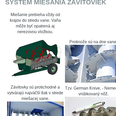
SYSTÉM MIEŠANIA ZÁVITOVIEK
Miešanie prebieha vždy od
krajov do stredu vane. Vaňa
môže byť opatrená aj
nerezovou vložkou.
Protinože sú na dne vane
Závitovky sú protichodné a
Tzv. German Knive, - Neme
vytvárajú najväčší tlak v strede
vrúbkovaný nôž.
miešacej vane.