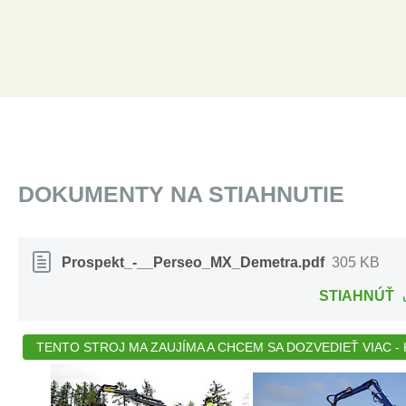
DOKUMENTY NA STIAHNUTIE
Prospekt_-__Perseo_MX_Demetra.pdf
305 KB
STIAHNÚŤ
TENTO STROJ MA ZAUJÍMA A CHCEM SA DOZVEDIEŤ VIAC - K