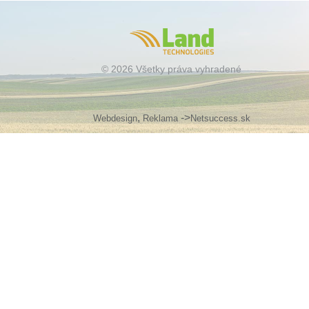
© 2026 Všetky práva vyhradené
,
->
Webdesign
Reklama
Netsuccess.sk