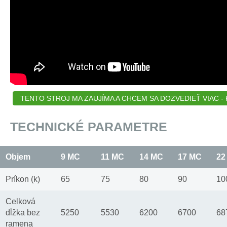
TENTO STROJ MA ZAUJÍMA A CHCEM SA DOZVEDIEŤ VIAC - K
TECHNICKÉ PARAMETRE
Objem
9 MC
11 MC
14 MC
17 MC
22
Príkon (k)
65
75
80
90
10
Celková
dĺžka bez
5250
5530
6200
6700
68
ramena