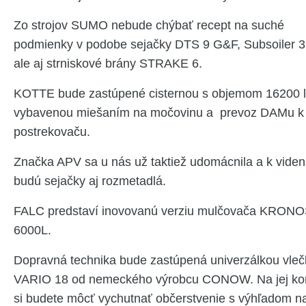
Zo strojov SUMO nebude chýbať recept na suché
podmienky v podobe sejačky DTS 9 G&F, Subsoiler 3
ale aj strniskové brány STRAKE 6.
KOTTE bude zastúpené cisternou s objemom 16200 l
vybavenou miešaním na močovinu a prevoz DAMu k
postrekovaču.
Značka APV sa u nás už taktiež udomácnila a k viden
budú sejačky aj rozmetadlá.
FALC predstaví inovovanú verziu mulčovača KRON
6000L.
Dopravná technika bude zastúpená univerzálkou vle
VARIO 18 od nemeckého výrobcu CONOW. Na jej ko
si budete môcť vychutnať občerstvenie s výhľadom n