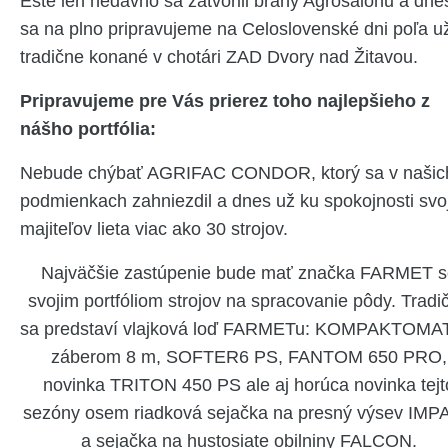
Ešte len nedávno sa zatvorili brány Agrosalónu a dne
sa na plno pripravujeme na Celoslovenské dni poľa u
tradične konané v chotári ZAD Dvory nad Žitavou.
Pripravujeme pre Vás prierez toho najlepšieho z
nášho portfólia:
Nebude chýbať AGRIFAC CONDOR, ktorý sa v našic
podmienkach zahniezdil a dnes už ku spokojnosti svo
majiteľov lieta viac ako 30 strojov.
Najväčšie zastúpenie bude mať značka FARMET s
svojim portfóliom strojov na spracovanie pôdy. Tradi
sa predstaví vlajková loď FARMETu: KOMPAKTOMA
záberom 8 m, SOFTER6 PS, FANTOM 650 PRO,
novinka TRITON 450 PS ale aj horúca novinka tejt
sezóny osem riadková sejačka na presný výsev IMP
a sejačka na hustosiate obilniny FALCON.