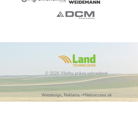
© 2026 Všetky práva vyhradené
,
->
Webdesign
Reklama
Netsuccess.sk