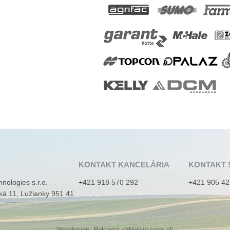
KONTAKT KANCELÁRIA
KONTAKT 
nologies s.r.o.
+421 918 570 292
+421 905 42
ká 11, Lužianky 951 41
,
->
Webdesign
Reklama
Netsuccess.sk