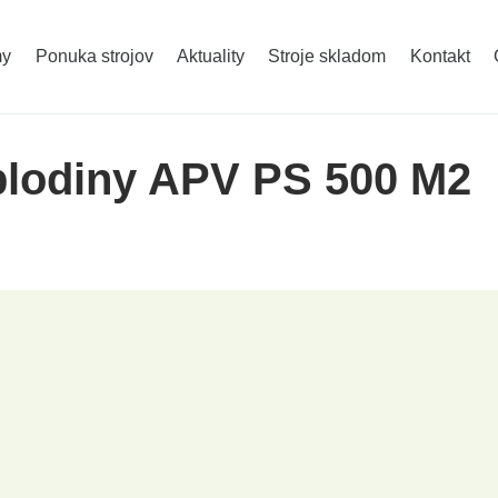
Ochrana rastlín - AGRIFAC
Kŕmne a kompo
my
Ponuka strojov
Aktuality
Stroje skladom
Kontakt
Traktory ZOOMLION
Mulčovače, fré
plodiny APV PS 500 M2