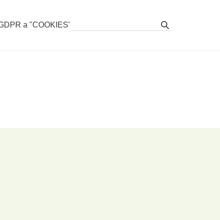
stovacie vozy
GDPR a "COOKIES"
zy, stroje pre TTP