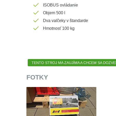
ISOBUS ovládanie
Objem 500 l
Dva valčeky v štandarde
Hmotnosť 100 kg
TENTO STROJ MA ZAUJÍMA A CHCEM SA DOZVEDI
FOTKY