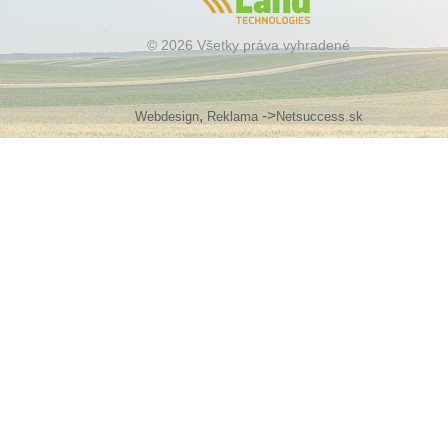
© 2026 Všetky práva vyhradené
,
->
Webdesign
Reklama
Netsuccess.sk