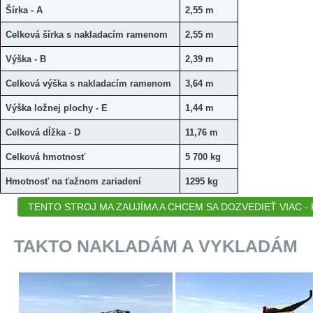
Šírka - A
2,55 m
Celková šírka s nakladacím ramenom
2,55 m
Výška - B
2,39 m
Celková výška s nakladacím ramenom
3,64 m
Výška ložnej plochy - E
1,44 m
Celková dĺžka - D
11,76 m
Celková hmotnosť
5 700 kg
Hmotnosť na ťažnom zariadení
1295 kg
TENTO STROJ MA ZAUJÍMA A CHCEM SA DOZVEDIEŤ VIAC - K
TAKTO NAKLADÁM A VYKLADÁM