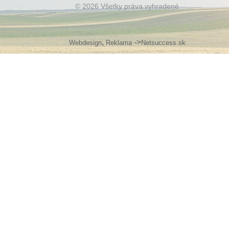
© 2026 Všetky práva vyhradené
,
->
Webdesign
Reklama
Netsuccess.sk