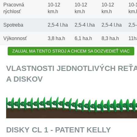
Pracovná
10-12
10-12
10-12
10-
rýchlosť
km.h
km.h
km.h
km.
Spotreba
2,5-4 l.ha
2,5-4 l.ha
2,5-4 l.ha
2,5-
Výkonnosť
3,8 ha.h
6,1 ha.h
8,3 ha.h
11h
ZAUJAL MA TENTO STROJ A CHCEM SA DOZVEDIEŤ VIAC
VLASTNOSTI JEDNOTLIVÝCH REŤA
A DISKOV
DISKY CL 1 - PATENT KELLY