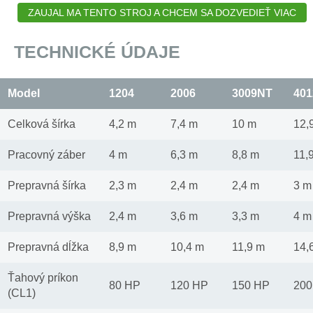
ZAUJAL MA TENTO STROJ A CHCEM SA DOZVEDIEŤ VIAC
TECHNICKÉ ÚDAJE
Model
1204
2006
3009NT
401
Celková šírka
4,2 m
7,4 m
10 m
12,
Pracovný záber
4 m
6,3 m
8,8 m
11,
Prepravná šírka
2,3 m
2,4 m
2,4 m
3 m
Prepravná výška
2,4 m
3,6 m
3,3 m
4 m
Prepravná dĺžka
8,9 m
10,4 m
11,9 m
14,
Ťahový príkon
80 HP
120 HP
150 HP
200
(CL1)