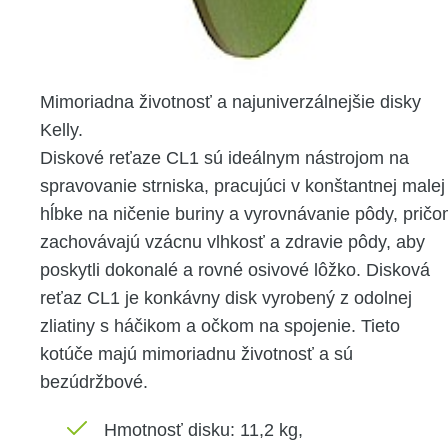
Mimoriadna životnosť a najuniverzálnejšie disky
Kelly.
Diskové reťaze CL1 sú ideálnym nástrojom na
spravovanie strniska, pracujúci v konštantnej malej
hĺbke na ničenie buriny a vyrovnávanie pôdy, prič
zachovávajú vzácnu vlhkosť a zdravie pôdy, aby
poskytli dokonalé a rovné osivové lôžko. Disková
reťaz CL1 je konkávny disk vyrobený z odolnej
zliatiny s háčikom a očkom na spojenie. Tieto
kotúče majú mimoriadnu životnosť a sú
bezúdržbové.
Hmotnosť disku: 11,2 kg,