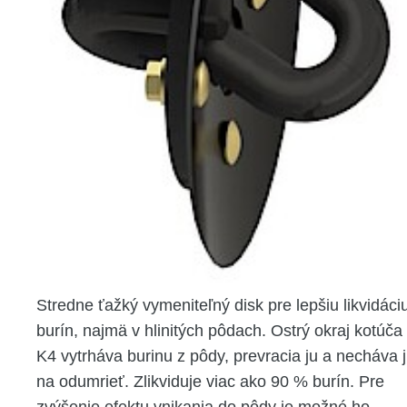
Stredne ťažký vymeniteľný disk pre lepšiu likvidáci
burín, najmä v hlinitých pôdach. Ostrý okraj kotúča
K4 vytrháva burinu z pôdy, prevracia ju a necháva 
na odumrieť. Zlikviduje viac ako 90 % burín. Pre