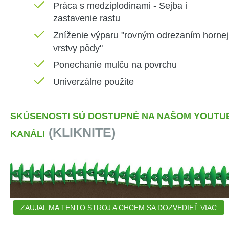
Práca s medziplodinami - Sejba i
zastavenie rastu
Zníženie výparu "rovným odrezaním hornej
vrstvy pôdy"
Ponechanie mulču na povrchu
Univerzálne použite
SKÚSENOSTI SÚ DOSTUPNÉ NA NAŠOM YOUTU
(KLIKNITE)
KANÁLI
ZAUJAL MA TENTO STROJ A CHCEM SA DOZVEDIEŤ VIAC