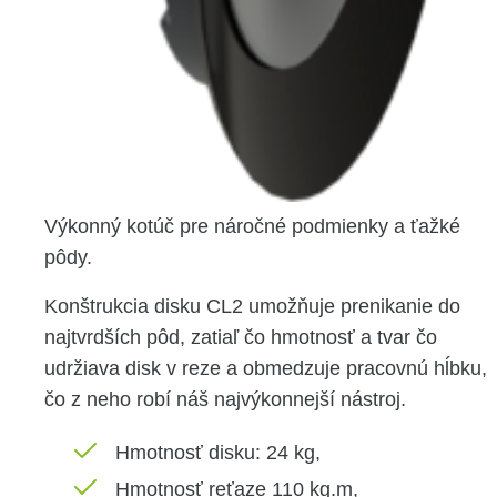
Výkonný kotúč pre náročné podmienky a ťažké
pôdy.
Konštrukcia disku CL2 umožňuje prenikanie do
najtvrdších pôd, zatiaľ čo hmotnosť a tvar čo
udržiava disk v reze a obmedzuje pracovnú hĺbku,
čo z neho robí náš najvýkonnejší nástroj.
Hmotnosť disku: 24 kg,
Hmotnosť reťaze 110 kg.m,