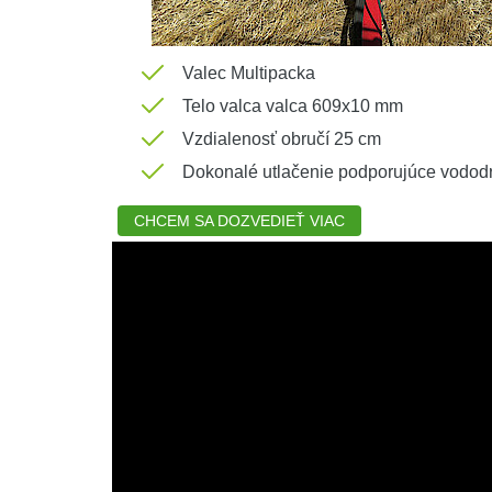
Valec Multipacka
Telo valca valca 609x10 mm
Vzdialenosť obručí 25 cm
Dokonalé utlačenie podporujúce vododr
CHCEM SA DOZVEDIEŤ VIAC