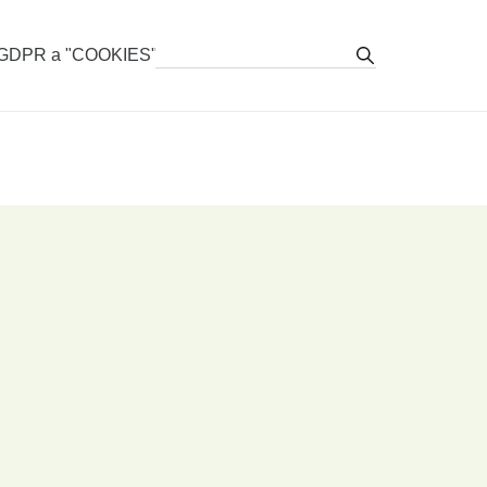
stovacie vozy
GDPR a "COOKIES"
zy, stroje pre TTP