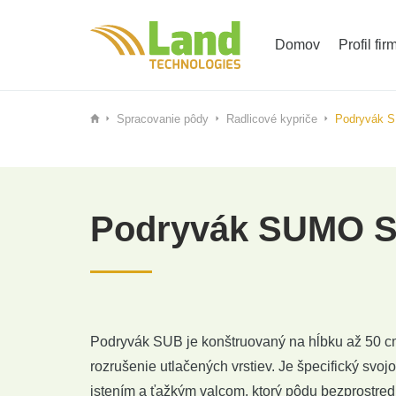
Domov
Profil fir
Spracovanie pôdy
Radlicové kypriče
Podryvák 
Podryvák SUMO 
Podryvák SUB je konštruovaný na hĺbku až 50 cm
rozrušenie utlačených vrstiev. Je špecifický svo
istením a ťažkým valcom, ktorý pôdu bezprostredn