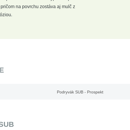
 pričom na povrchu zostáva aj mulč z
óziou.
E
Podryvák SUB - Prospekt
 SUB