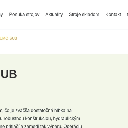
Ochrana rastlín - AGRIFAC
Kŕmne a kompo
my
Ponuka strojov
Aktuality
Stroje skladom
Kontakt
Traktory ZOOMLION
Mulčovače, fré
SUMO SUB
SUB
, čo je zväčša dostatočná hĺbka na
jou robustnou konštrukciou, hydraulickým
e pritlačí a zamedí tak výparu. Operáciu