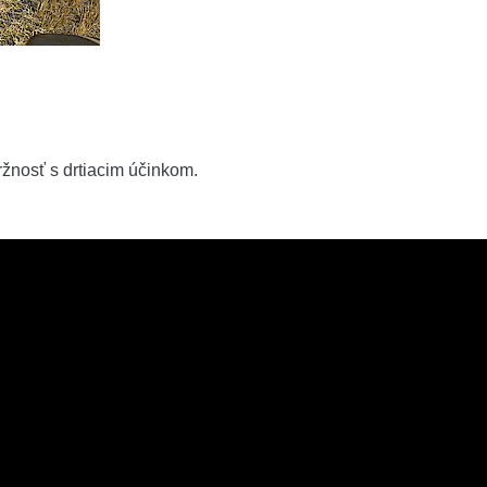
žnosť s drtiacim účinkom.