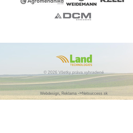
© 2026 Všetky práva vyhradené
,
->
Webdesign
Reklama
Netsuccess.sk