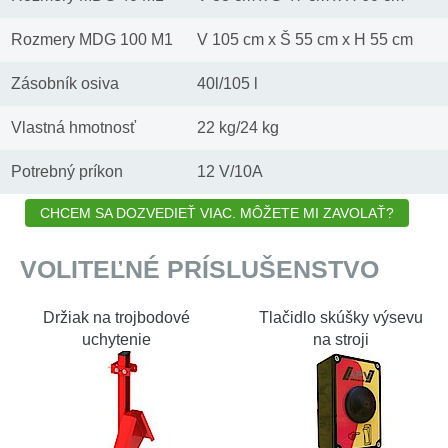
Rozmery MDG 100 M1
V 105 cm x Š 55 cm x H 55 cm
Zásobník osiva
40l/105 l
Vlastná hmotnosť
22 kg/24 kg
Potrebný príkon
12 V/10A
CHCEM SA DOZVEDIEŤ VIAC. MÔŽETE MI ZAVOLAŤ?
VOLITEĽNÉ PRÍSLUŠENSTVO
Držiak na trojbodové
Tlačidlo skúšky výsevu
uchytenie
na stroji