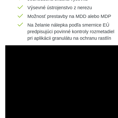
Výsevné ústrojenstvo z nerezu
Možnosť
prestavby
na
MDD
alebo
MDP
Na želanie
nálepka
podľa
smernice
EÚ
predpisujúci
povinné kontroly
rozmetadiel
pri aplikácii
granulátu
na
ochranu
rastlín