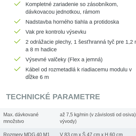
Kompletné
zariadenie
so zásobníkom
,
dávkovacou
jednotkou
,
rámom
Nadstavba
horného
tiahla
a
protidoska
Vak
pre
kontrolu
výsevku
2 odrážacie plechy, 1 šesťhranná tyč pre 1,2
a 8 m hadice
Výsevné valčeky
(
Flex
a
jemná
)
Kábel
od
rozmetadlá
k riadiacemu
modulu
v
dĺžke
6
m
TECHNICKÉ PARAMETRE
Max. dávkované
až 7,5 kg/min (v závislosti od osiva)
množstvo
vývody)
Rozmery MDG 40 M1
V 83 cm x Š 47 cm x H 60 cm