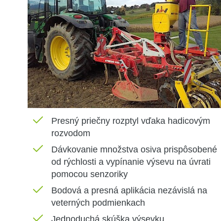
Presný priečny rozptyl vďaka hadicovým
rozvodom
Dávkovanie
množstva osiva
prispôsobené
od
rýchlosti
a vypínanie výsevu na úvrati
pomocou senzoriky
Bodová a presná aplikácia nezávislá na
veterných podmienkach
Jednoduchá
skúška
výsevku