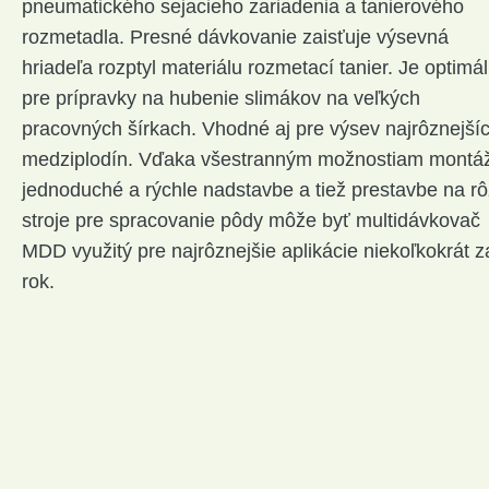
pneumatického sejacieho zariadenia a tanierového
rozmetadla. Presné dávkovanie zaisťuje výsevná
hriadeľa rozptyl materiálu rozmetací tanier. Je optimá
pre prípravky na hubenie slimákov na veľkých
pracovných šírkach. Vhodné aj pre výsev najrôznejší
medziplodín. Vďaka všestranným možnostiam montá
jednoduché a rýchle nadstavbe a tiež prestavbe na r
stroje pre spracovanie pôdy môže byť multidávkovač
MDD využitý pre najrôznejšie aplikácie niekoľkokrát z
rok.