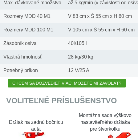
Max. dávkované množstvo
až 5 kg/min (v závislosti od osiv
Rozmery MDD 40 M1
V 83 cm x Š 55 cm x H 60 cm
Rozmery MDD 100 M1
V 105 cm x Š 55 cm x H 60 cm
Zásobník osiva
40l/105 l
Vlastná hmotnosť
28 kg/30 kg
Potrebný príkon
12 V/25 A
CHCEM SA DOZVEDIEŤ VIAC. MÔŽETE MI ZAVOLAŤ?
VOLITEĽNÉ PRÍSLUŠENSTVO
Montážna sada výškovo
Držiak na zadnú bočnicu
nastaviteľného držiaka
auta
pre štvorkolku