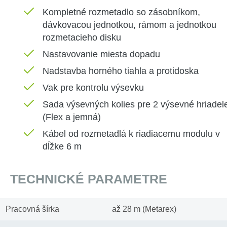
Kompletné
rozmetadlo
so zásobníkom
,
dávkovacou
jednotkou
,
rámom
a
jednotkou
rozmetacieho
disku
Nastavovanie
miesta
dopadu
Nadstavba
horného
tiahla
a
protidoska
Vak
pre
kontrolu
výsevku
Sada
výsevných
kolies pre
2
výsevné
hriadel
(
Flex
a
jemná
)
Kábel
od
rozmetadlá
k riadiacemu
modulu
v
dĺžke
6
m
TECHNICKÉ PARAMETRE
Pracovná šírka
až 28 m (Metarex)