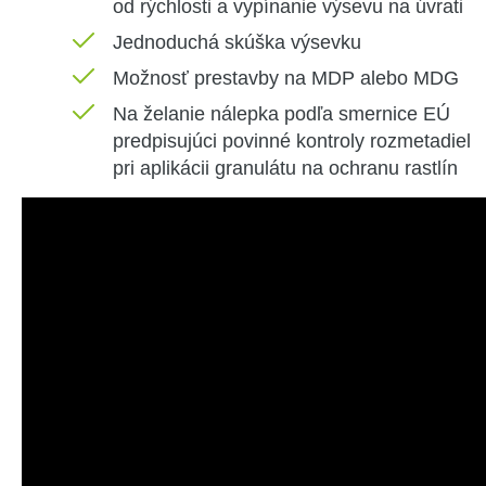
od
rýchlosti
a vypínanie výsevu na úvrati
Jednoduchá
skúška
výsevku
Možnosť
prestavby
na
MDP
alebo
MDG
Na želanie
nálepka
podľa
smernice
EÚ
predpisujúci
povinné kontroly
rozmetadiel
pri aplikácii
granulátu
na
ochranu
rastlín