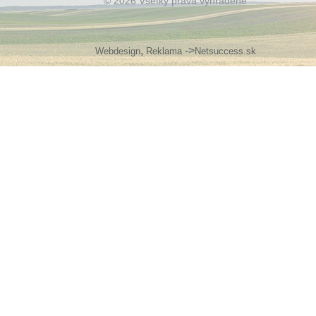
© 2026 Všetky práva vyhradené
,
->
Webdesign
Reklama
Netsuccess.sk