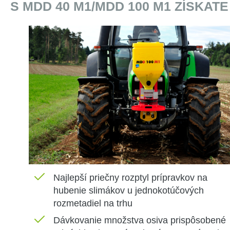
S MDD 40 M1/MDD 100 M1 ZÍSKATE
Najlepší
priečny
rozptyl
prípravkov
na
hubenie
slimákov
u
jednokotúčových
rozmetadiel
na
trhu
Dávkovanie
množstva osiva
prispôsobené