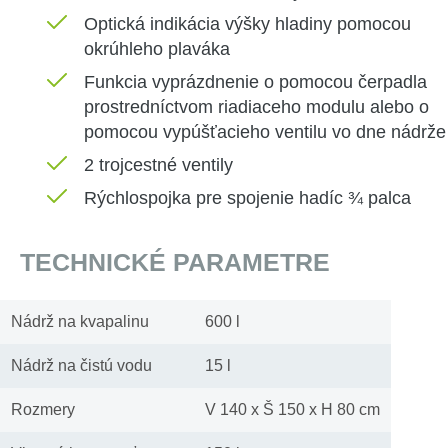
Optická
indikácia
výšky
hladiny
pomocou
okrúhleho
plaváka
Funkcia
vyprázdnenie
o
pomocou
čerpadla
prostredníctvom
riadiaceho
modulu
alebo
o
pomocou
vypúšťacieho
ventilu
vo
dne
nádrže
2
trojcestné
ventily
Rýchlospojka
pre spojenie
hadíc
¾
palca
TECHNICKÉ PARAMETRE
Nádrž na kvapalinu
600 l
Nádrž na čistú vodu
15 l
Rozmery
V 140 x Š 150 x H 80 cm