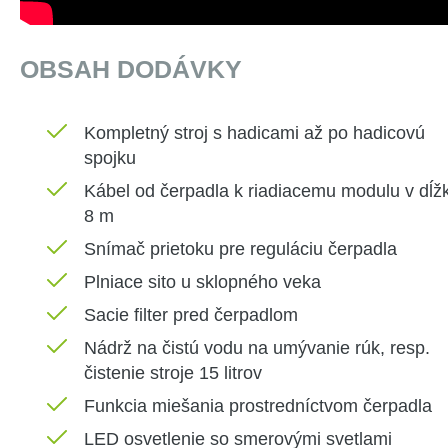
OBSAH DODÁVKY
Kompletný stroj
s hadicami
až
po
hadicovú
spojku
Kábel
od
čerpadla
k riadiacemu
modulu
v dĺž
8
m
Snímač
prietoku
pre reguláciu
čerpadla
Plniace
sito
u
sklopného
veka
Sacie
filter
pred
čerpadlom
Nádrž
na
čistú vodu
na umývanie
rúk
,
resp
.
čistenie
stroje
15 litrov
Funkcia
miešania
prostredníctvom
čerpadla
LED
osvetlenie
so smerovými
svetlami