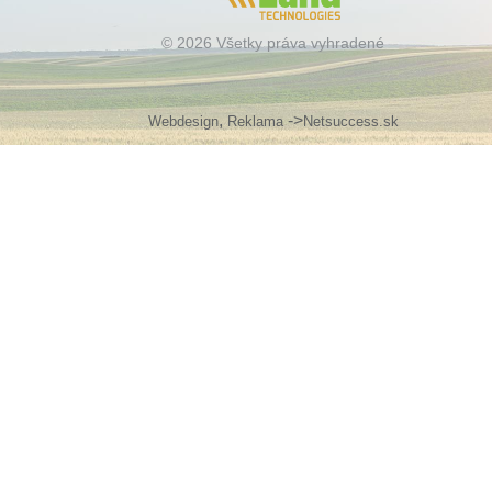
© 2026 Všetky práva vyhradené
,
->
Webdesign
Reklama
Netsuccess.sk