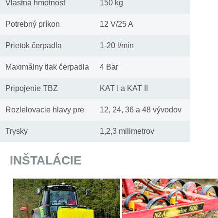
Vlastná hmotnosť
150 kg
Potrebný príkon
12 V/25 A
Prietok čerpadla
1-20 l/min
Maximálny tlak čerpadla
4 Bar
Pripojenie TBZ
KAT I a KAT II
Rozlelovacie hlavy pre
12, 24, 36 a 48 vývodov
Trysky
1,2,3 milimetrov
INŠTALÁCIE