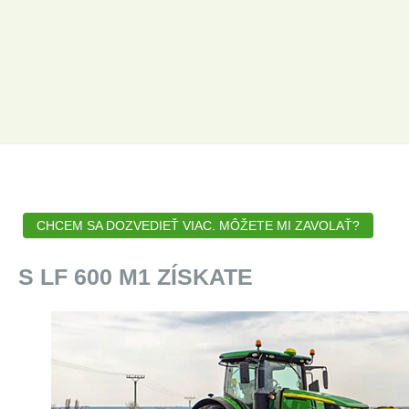
CHCEM SA DOZVEDIEŤ VIAC. MÔŽETE MI ZAVOLAŤ?
S LF 600 M1 ZÍSKATE