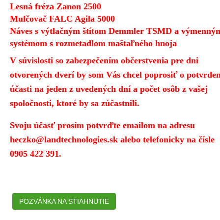
Lesná fréza Zanon 2500
Mulčovač FALC Agila 5000
Náves s výtlačným štítom Demmler TSMD a výmenný
systémom s rozmetadlom maštaľného hnoja
V súvislosti so zabezpečením občerstvenia pre dni
otvorených dverí by som Vás chcel poprosiť o potvrden
účasti na jeden z uvedených dní a počet osôb z vašej
spoločnosti, ktoré by sa zúčastnili.
Svoju účasť prosím potvrďte emailom na adresu
heczko@landtechnologies.sk alebo telefonicky na čísle
0905 422 391.
POZVÁNKA NA STIAHNUTIE