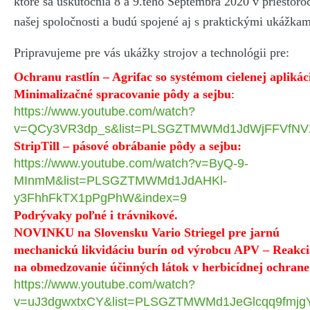
ktoré sa uskutočnia 8 a 9.teho Septembra 2020 v priestoro
našej spoločnosti a budú spojené aj s praktickými ukážkam
Pripravujeme pre vás ukážky strojov a
technológii
pre:
Ochranu rastlín – Agrifac so systémom cielenej aplikác
Minimalizačné spracovanie pôdy a sejbu
:
https://www.youtube.com/watch?
v=QCy3VR3dp_s&list=PLSGZTMWMd1JdWjFFVfN
StripTill – pásové obrábanie pôdy a sejbu:
https://www.youtube.com/watch?v=ByQ-9-
MInmM&list=PLSGZTMWMd1JdAHKl-
y3FhhFkTX1pPgPhW&index=9
Podrývaky poľné i trávnikové.
NOVINKU
na Slovensku Vario Striegel pre jarnú
mechanickú likvidáciu burín od výrobcu APV – Reakci
na obmedzovanie účinných látok v herbicídnej ochrane
https://www.youtube.com/watch?
v=uJ3dgwxtxCY&list=PLSGZTMWMd1JeGlcqq9fmj