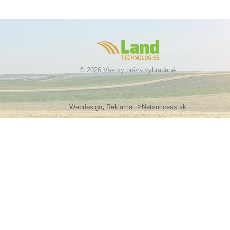
© 2026 Všetky práva vyhradené
,
->
Webdesign
Reklama
Netsuccess.sk